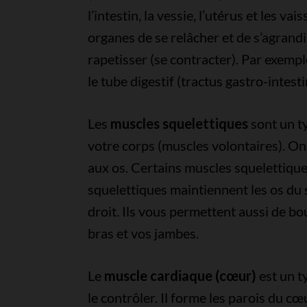
l’intestin, la vessie, l’utérus et les 
organes de se relâcher et de s’agrandir
rapetisser (se contracter). Par exempl
le tube digestif (tractus gastro-intest
Les
muscles squelettiques
sont un t
votre corps (muscles volontaires). On 
aux os. Certains muscles squelettiques
squelettiques maintiennent les os du 
droit. Ils vous permettent aussi de b
bras et vos jambes.
Le
muscle cardiaque (cœur)
est un t
le contrôler. Il forme les parois du c