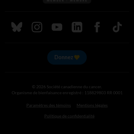
Suivez nous sur Bluesky
Suivez nous sur Instagram
Suivez nous sur Youtube
Suivez nous sur LinkedIn
Suivez nous sur
TikTok
Donnez
© 2026 Société canadienne du cancer.
Organisme de bienfaisance enregistré : 118829803 RR 0001
Paramètres des témoins
Mentions légales
Politique de confidentialité