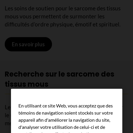
Les soins de soutien pour le sarcome des tissus
mous vous permettent de surmonter les
difficultés d’ordre physique, émotif et spirituel.
En savoir plus
sur Soins de soutien pour le sarcome
Recherche sur le sarcome des
tissus mous
En utilisant ce site Web, vous acceptez que des
Les chercheurs en apprennent toujours plus sur
témoins de navigation soient stockés sur votre
le sarcome des tissus mous et découvrent de
appareil afin d'améliorer la navigation du site,
meilleures façons de le traiter.
d'analyser votre utilisation de celui-ci et de