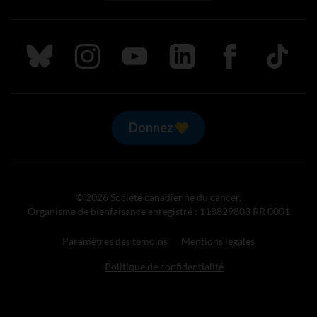
Suivez nous sur Bluesky
Suivez nous sur Instagram
Suivez nous sur Youtube
Suivez nous sur LinkedIn
Suivez nous sur
TikTok
Donnez
© 2026 Société canadienne du cancer.
Organisme de bienfaisance enregistré : 118829803 RR 0001
Paramètres des témoins
Mentions légales
Politique de confidentialité