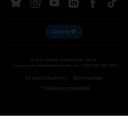
Suivez nous sur Bluesky
Suivez nous sur Instagram
Suivez nous sur Youtube
Suivez nous sur LinkedIn
Suivez nous sur
TikTok
Donnez
© 2026 Société canadienne du cancer.
Organisme de bienfaisance enregistré : 118829803 RR 0001
Paramètres des témoins
Mentions légales
Politique de confidentialité