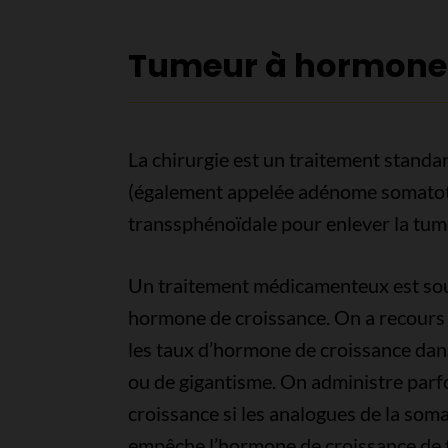
Tumeur à hormone 
La chirurgie est un traitement stand
(également appelée adénome somatotr
transsphénoïdale pour enlever la tum
Un traitement médicamenteux est souv
hormone de croissance. On a recours 
les taux d’hormone de croissance dans
ou de gigantisme. On administre parf
croissance si les analogues de la som
empêche l’hormone de croissance de 