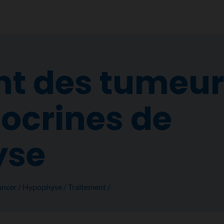
nt des tumeur
ocrines de
yse
ancer
Hypophyse
Traitement