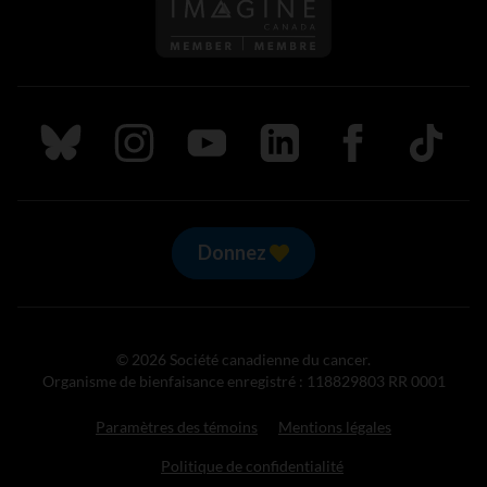
Suivez nous sur Bluesky
Suivez nous sur Instagram
Suivez nous sur Youtube
Suivez nous sur LinkedIn
Suivez nous sur
TikTok
Donnez
© 2026 Société canadienne du cancer.
Organisme de bienfaisance enregistré : 118829803 RR 0001
Paramètres des témoins
Mentions légales
Politique de confidentialité