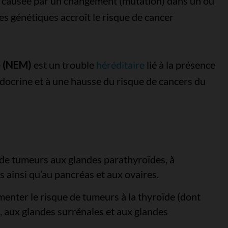
e causée par un changement (mutation) dans un ou
es génétiques accroît le risque de cancer
e (NEM)
est un trouble
héréditaire
lié à la présence
docrine et à une hausse du risque de cancers du
 de tumeurs aux glandes parathyroïdes, à
 ainsi qu’au pancréas et aux ovaires.
nter le risque de tumeurs à la thyroïde (dont
), aux glandes surrénales et aux glandes