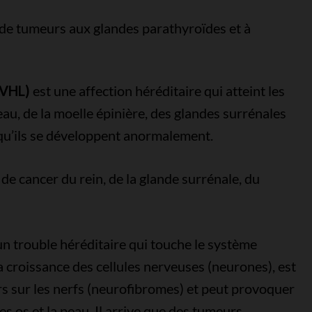
 de tumeurs aux glandes parathyroïdes et à
(VHL)
est une affection héréditaire qui atteint les
au, de la moelle épinière, des glandes surrénales
e qu’ils se développent anormalement.
de cancer du rein, de la glande surrénale, du
un trouble héréditaire qui touche le système
la croissance des cellules nerveuses (neurones), est
s sur les nerfs (neurofibromes) et peut provoquer
es os et la peau. Il arrive que des tumeurs