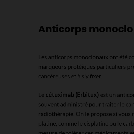
Anticorps monocl
Les anticorps monoclonaux ont été co
marqueurs protéiques particuliers pré
cancéreuses et à s’y fixer.
Le
cétuximab (Erbitux)
est un antico
souvent administré pour traiter le can
radiothérapie. On le propose si vous 
platine, comme le cisplatine ou le car
mesure de tolérer ces médicaments en 