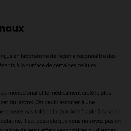
onaux
nçus en laboratoire de façon à reconnaître des
sents à la surface de certaines cellules
rps monoclonal et le médicament ciblé le plus
cer du larynx. On peut l’associer à une
ne pouvez pas tolérer la chimiothérapie à base de
boplatine. Il est possible que vous ne soyez pas en
raison de leurs effets secondaires ou d’autres