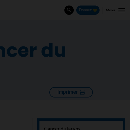
Menu
Donnez
Rechercher
ncer du
Imprimer
Cancer du larynx