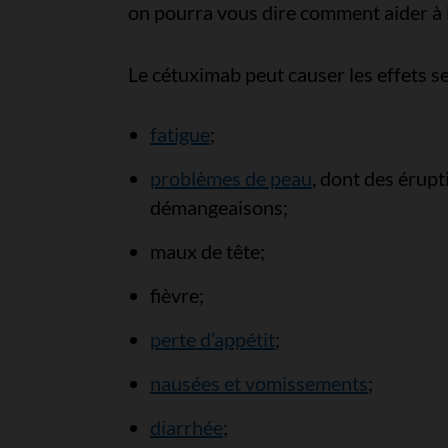
on pourra vous dire comment aider à le
Le cétuximab peut causer les effets s
fatigue
;
problèmes de peau
, dont des érupt
démangeaisons;
maux de tête;
fièvre;
perte d’appétit
;
nausées et vomissements
;
diarrhée
;