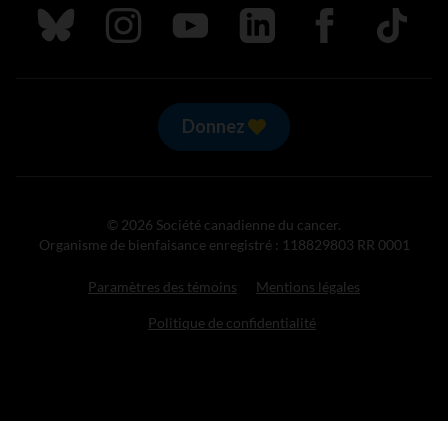
Suivez nous sur Bluesky
Suivez nous sur Instagram
Suivez nous sur Youtube
Suivez nous sur LinkedIn
Suivez nous sur
TikTok
Donnez
© 2026 Société canadienne du cancer.
Organisme de bienfaisance enregistré : 118829803 RR 0001
Paramètres des témoins
Mentions légales
Politique de confidentialité