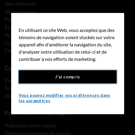
Nos histoires
Notre équipe
Partenariats
États financiers
En utilisant ce site Web, vous acceptez que des
Actualités
témoins de navigation soient stockés sur votre
Communiqués de presse
appareil afin d'améliorer la navigation du site,
FAQ
d'analyser votre utilisation de celui-ci et de
contribuer à nos efforts de marketing.
Ce que nous pouvons faire
J'ai compris
Parler à une personne de confiance
Nos programmes et services
Nos ressources
Vous pouvez modifier vos préférences dans
les paramètres
Prévention et dépistage
Réduisez votre risque
Détection précoce du cancer