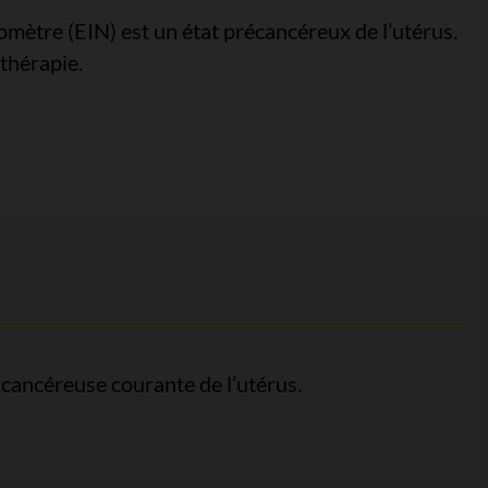
domètre (EIN) est un état précancéreux de l’utérus.
thérapie.
ithéliale de l’endomètre
 cancéreuse courante de l’utérus.