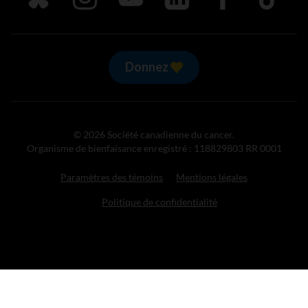
Donnez
© 2026 Société canadienne du cancer.
Organisme de bienfaisance enregistré : 118829803 RR 0001
Paramètres des témoins
Mentions légales
Politique de confidentialité