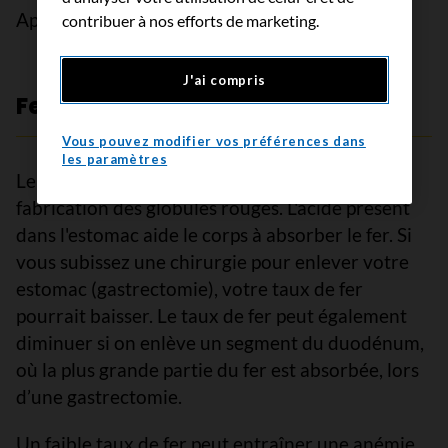
Apprenez-en davantage sur l’
anémie
.
contribuer à nos efforts de marketing.
J'ai compris
Fer
Vous pouvez modifier vos préférences dans
les paramètres
Le fer est un minéral qui est important pour la
fabrication des globules rouges. L'acide présent
dans l'estomac aide le corps à absorber le fer. Si
vous subissez une chirurgie pour enlever votre
estomac (gastrectomie), votre taux de fer
pourrait baisser. Le taux de fer peut également
diminuer si on enlève un segment du duodénum,
où la plus grande partie du fer est absorbée, lors
d’une gastrectomie.
Un faible taux de fer peut entraîner une anémie.