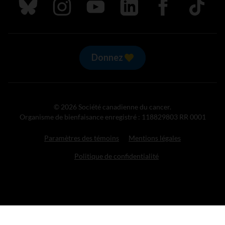
Suivez nous sur Bluesky
Suivez nous sur Instagram
Suivez nous sur Youtube
Suivez nous sur LinkedIn
Suivez nous sur
TikTok
Donnez
© 2026 Société canadienne du cancer.
Organisme de bienfaisance enregistré : 118829803 RR 0001
Paramètres des témoins
Mentions légales
Politique de confidentialité