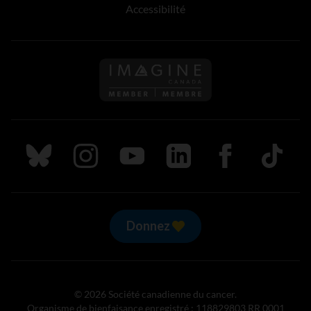
Accessibilité
Suivez nous sur Bluesky
Suivez nous sur Instagram
Suivez nous sur Youtube
Suivez nous sur LinkedIn
Suivez nous sur
TikTok
Donnez
© 2026 Société canadienne du cancer.
Organisme de bienfaisance enregistré : 118829803 RR 0001