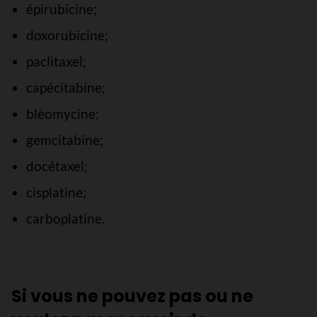
épirubicine;
doxorubicine;
paclitaxel;
capécitabine;
bléomycine;
gemcitabine;
docétaxel;
cisplatine;
carboplatine.
Si vous ne pouvez pas ou ne