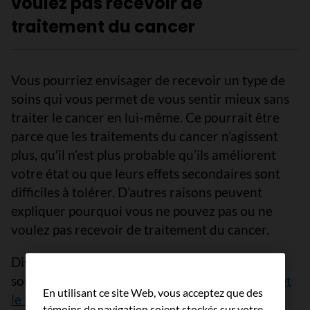
voulez pas recevoir de
traitement du cancer
Vous pourriez envisager de recevoir un type de
soins qui vous permet de vous sentir mieux sans
traiter le cancer en lui-même. Ce pourrait être
parce que les traitements du cancer n’agissent
plus, qu’il n’est plus probable qu’ils améliorent
votre état ou que leurs effets secondaires sont
difficiles à tolérer. D’autres raisons peuvent
expliquer pourquoi vous ne pouvez pas ou ne
voulez pas recevoir de traitement du cancer.
Discutez avec les membres de votre équipe de
soins. Ils peuvent vous aider à
choisir les soins et
En utilisant ce site Web, vous acceptez que des
le traitement pour un cancer avancé
.
témoins de navigation soient stockés sur votre