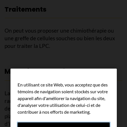
Traitements
On peut vous proposer une chimiothérapie ou
une greffe de cellules souches ou bien les deux
pour traiter la LPC.
Maladie des chaînes lourdes
En utilisant ce site Web, vous acceptez que des
témoins de navigation soient stockés sur votre
La maladie des chaînes lourdes est une maladie
appareil afin d'améliorer la navigation du site,
rare des cellules B (lymphocytes B). Dans le cas
d'analyser votre utilisation de celui-ci et de
de la maladie des chaînes lourdes, les
contribuer à nos efforts de marketing.
plasmocytes fabriquent des molécules
d’immunoglobuline incomplète qui sont