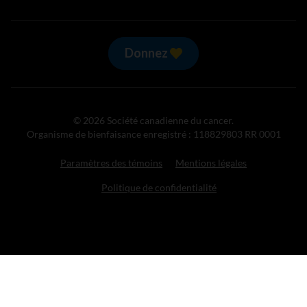
Donnez
© 2026 Société canadienne du cancer.
Organisme de bienfaisance enregistré : 118829803 RR 0001
Paramètres des témoins
Mentions légales
Politique de confidentialité