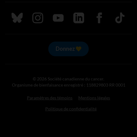
Suivez nous sur Bluesky
Suivez nous sur Instagram
Suivez nous sur Youtube
Suivez nous sur LinkedIn
Suivez nous sur
TikTok
Donnez
© 2026 Société canadienne du cancer.
Organisme de bienfaisance enregistré : 118829803 RR 0001
Paramètres des témoins
Mentions légales
Politique de confidentialité