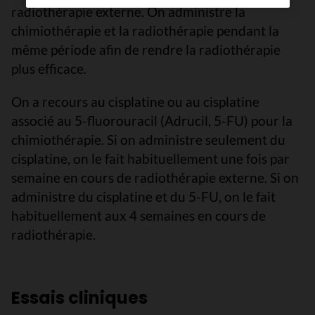
radiothérapie externe. On administre la
chimiothérapie et la radiothérapie pendant la
même période afin de rendre la radiothérapie
plus efficace.
On a recours au cisplatine ou au cisplatine
associé au 5-fluorouracil (Adrucil, 5-FU) pour la
chimiothérapie. Si on administre seulement du
cisplatine, on le fait habituellement une fois par
semaine en cours de radiothérapie externe. Si on
administre du cisplatine et du 5-FU, on le fait
habituellement aux 4 semaines en cours de
radiothérapie.
Essais cliniques