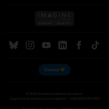
Suivez nous sur Bluesky
Suivez nous sur Instagram
Suivez nous sur Youtube
Suivez nous sur LinkedIn
Suivez nous sur
TikTok
Donnez
© 2026 Société canadienne du cancer.
Organisme de bienfaisance enregistré : 118829803 RR 0001
Paramètres des témoins
Mentions légales