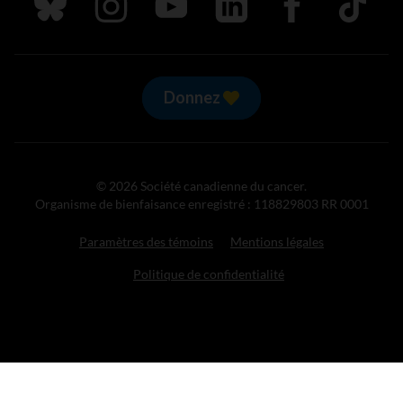
Suivez nous sur Bluesky
Suivez nous sur Instagram
Suivez nous sur Youtube
Suivez nous sur LinkedIn
Suivez nous sur
TikTok
Donnez
© 2026 Société canadienne du cancer.
Organisme de bienfaisance enregistré : 118829803 RR 0001
Paramètres des témoins
Mentions légales
Politique de confidentialité