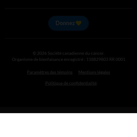
Donnez
© 2026 Société canadienne du cancer.
Organisme de bienfaisance enregistré : 118829803 RR 0001
Paramètres des témoins
Mentions légales
Politique de confidentialité