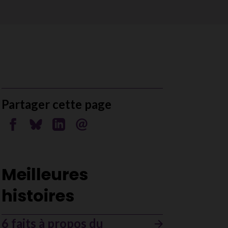
Partager cette page
Partager sur Facebook
Partager sur Bluesky
Partager sur Linkedin
Envoyer par courriel
Meilleures
histoires
6 faits à propos du