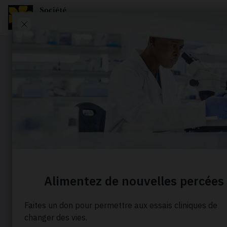
Portrait
L’histoire 
Faire fac
du sang à