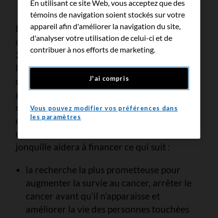
En utilisant ce site Web, vous acceptez que des
témoins de navigation soient stockés sur votre
appareil afin d'améliorer la navigation du site,
Depuis les années 1940, la Société
d'analyser votre utilisation de celui-ci et de
canadienne du cancer (SCC) a investi plus de
contribuer à nos efforts de marketing.
2,1 milliards de dollars dans la recherche sur
le cancer. Les chercheurs financés par la SCC
J'ai compris
ont été responsables de certaines des plus
grandes découvertes de la recherche sur le
cancer du siècle dernier. Aidez-nous à
Vous pouvez modifier vos préférences dans
les paramètres
continuer à faire progresser la recherche qui
change des vies. Votre don en ce Mois de la
jonquille aidera à financer ce qui suit :
la recherche la plus prometteuse pour
augmenter la survie au cancer, arrêter le
cancer avant qu’il n’apparaisse et
améliorer la vie des personnes touchées