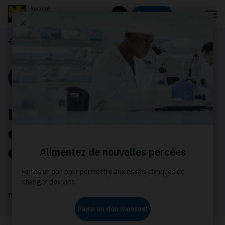
Menu
Donnez
Rechercher
Nos histoires
Portrait
La recherche sur le
cancer qui a sauvé la vie
de Terry
mars 2026