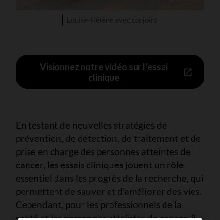
Louise-Hélène avec conjoint
Visionnez notre vidéo sur l’essai
clinique
En testant de nouvelles stratégies de
prévention, de détection, de traitement et de
prise en charge des personnes atteintes de
cancer, les essais cliniques jouent un rôle
essentiel dans les progrès de la recherche, qui
permettent de sauver et d’améliorer des vies.
Cependant, pour les professionnels de la
santé et les personnes atteintes de cancer, il