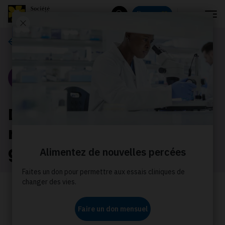
Menu
Donnez
Rechercher
Nos histoires
Portrait
De l'espoir pour la
rémission du mélanome
grâce à la recherche
Comment un essai clinique financé par
la Société canadienne du cancer a