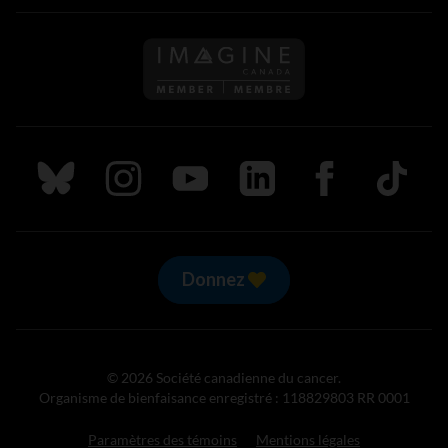
Suivez nous sur Bluesky
Suivez nous sur Instagram
Suivez nous sur Youtube
Suivez nous sur LinkedIn
Suivez nous sur
TikTok
Donnez
© 2026 Société canadienne du cancer.
Organisme de bienfaisance enregistré : 118829803 RR 0001
Paramètres des témoins
Mentions légales