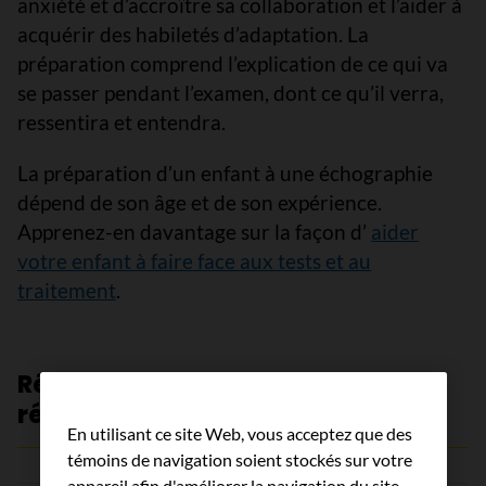
anxiété et d’accroître sa collaboration et l’aider à
acquérir des habiletés d’adaptation. La
préparation comprend l’explication de ce qui va
se passer pendant l’examen, dont ce qu’il verra,
ressentira et entendra.
La préparation d’un enfant à une échographie
dépend de son âge et de son expérience.
Apprenez-en davantage sur la façon d’
aider
votre enfant à faire face aux tests et au
traitement
.
Révision par les experts et
références
En utilisant ce site Web, vous acceptez que des
témoins de navigation soient stockés sur votre
appareil afin d'améliorer la navigation du site,