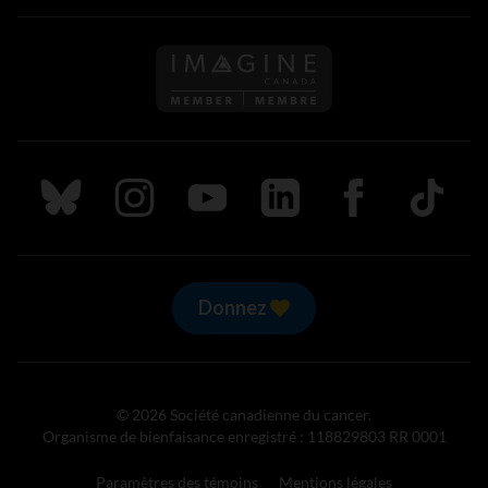
Suivez nous sur Bluesky
Suivez nous sur Instagram
Suivez nous sur Youtube
Suivez nous sur LinkedIn
Suivez nous sur
TikTok
Donnez
© 2026 Société canadienne du cancer.
Organisme de bienfaisance enregistré : 118829803 RR 0001
Paramètres des témoins
Mentions légales