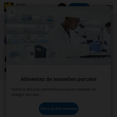
Menu
Donnez
Rechercher
Nos histoires
Portrait
6 faits à propos du
cancer des os
Vous renseigner sur les risques, les
signes et l’impact du cancer des os
peut vous aider à prendre les mesures
nécessaires pour gérer votre santé.