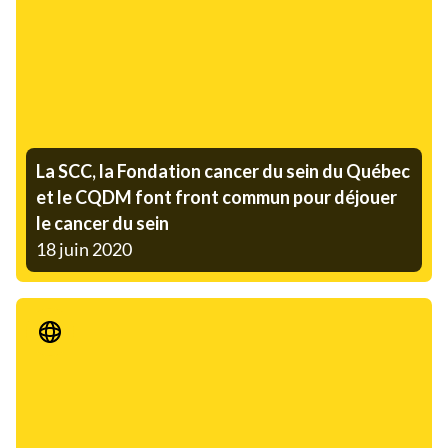
La SCC, la Fondation cancer du sein du Québec
et le CQDM font front commun pour déjouer
le cancer du sein
18 juin 2020
Communiqué de presse