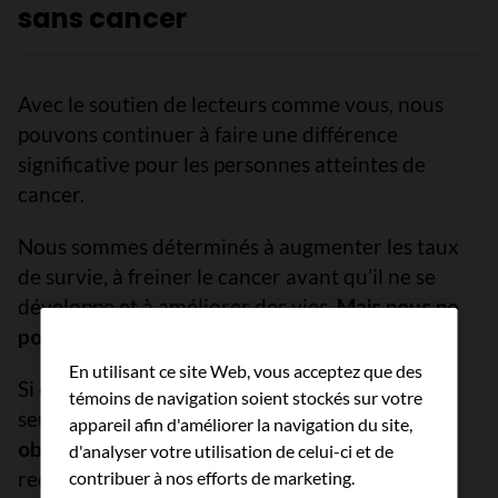
sans cancer
Avec le soutien de lecteurs comme vous, nous
pouvons continuer à faire une différence
significative pour les personnes atteintes de
cancer.
Nous sommes déterminés à augmenter les taux
de survie, à freiner le cancer avant qu’il ne se
développe et à améliorer des vies.
Mais nous ne
pouvons pas y arriver sans vous.
En utilisant ce site Web, vous acceptez que des
Si chaque personne qui lit ce message donnait
témoins de navigation soient stockés sur votre
seulement 5 $,
nous pourrions atteindre notre
appareil afin d'améliorer la navigation du site,
objectif ce mois-ci
pour financer les projets de
d'analyser votre utilisation de celui-ci et de
recherche les plus prometteurs, offrir des
contribuer à nos efforts de marketing.