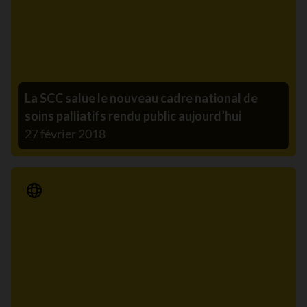
La SCC salue le nouveau cadre national de
soins palliatifs rendu public aujourd’hui
27 février 2018
Communiqué de presse