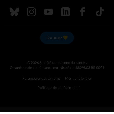
Suivez nous sur Bluesky
Suivez nous sur Instagram
Suivez nous sur Youtube
Suivez nous sur LinkedIn
Suivez nous sur
TikTok
Donnez
© 2026 Société canadienne du cancer.
Organisme de bienfaisance enregistré : 118829803 RR 0001
Paramètres des témoins
Mentions légales
Politique de confidentialité