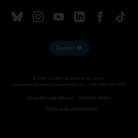
Suivez nous sur Bluesky
Suivez nous sur Instagram
Suivez nous sur Youtube
Suivez nous sur LinkedIn
Suivez nous sur
TikTok
Donnez
© 2026 Société canadienne du cancer.
Organisme de bienfaisance enregistré : 118829803 RR 0001
Paramètres des témoins
Mentions légales
Politique de confidentialité