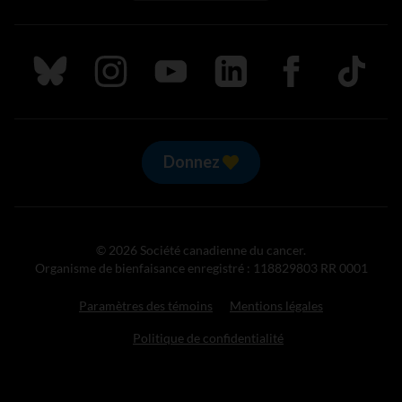
Suivez nous sur Bluesky
Suivez nous sur Instagram
Suivez nous sur Youtube
Suivez nous sur LinkedIn
Suivez nous sur
TikTok
Donnez
© 2026 Société canadienne du cancer.
Organisme de bienfaisance enregistré : 118829803 RR 0001
Paramètres des témoins
Mentions légales
Politique de confidentialité