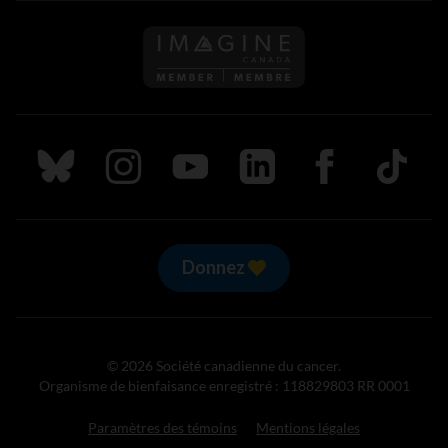
Suivez nous sur Bluesky
Suivez nous sur Instagram
Suivez nous sur Youtube
Suivez nous sur LinkedIn
Suivez nous sur
TikTok
Donnez
© 2026 Société canadienne du cancer.
Organisme de bienfaisance enregistré : 118829803 RR 0001
Paramètres des témoins
Mentions légales