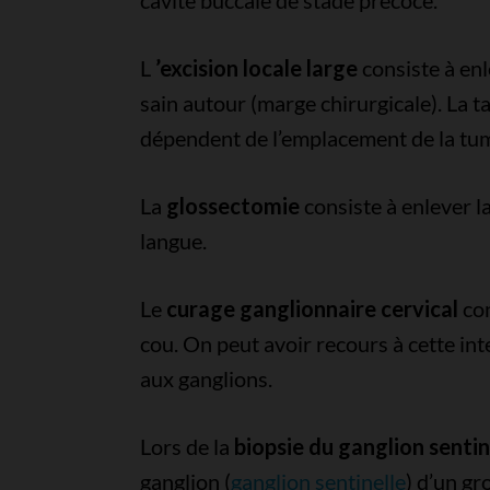
cavité buccale de stade précoce.
L
’excision locale large
consiste à enl
sain autour (marge chirurgicale). La ta
dépendent de l’emplacement de la tu
La
glossectomie
consiste à enlever la
langue.
Le
curage ganglionnaire cervical
con
cou. On peut avoir recours à cette int
aux ganglions.
Lors de la
biopsie du ganglion sentin
ganglion (
ganglion sentinelle
) d’un gr