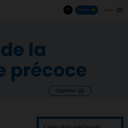
Menu
Donnez
Rechercher
de la
e précoce
Imprimer
Cancer de la cavité buccale