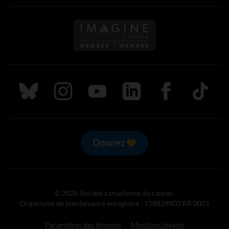
Suivez nous sur Bluesky
Suivez nous sur Instagram
Suivez nous sur Youtube
Suivez nous sur LinkedIn
Suivez nous sur
TikTok
Donnez
© 2026 Société canadienne du cancer.
Organisme de bienfaisance enregistré : 118829803 RR 0001
Paramètres des témoins
Mentions légales