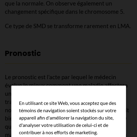
que la normale. On observe également un
changement spécifique dans le chromosome 5.
Ce type de SMD se transforme rarement en LMA.
Pronostic
Le pronostic est l'acte par lequel le médecin
évalue le mieux comment une maladie affectera
une personne et comment elle répondra au
traitement. Le pronostic d'un SMD dépend de
En utilisant ce site Web, vous acceptez que des
nombreux facteurs. Seul un médecin qui connaît
témoins de navigation soient stockés sur votre
bien vos antécédents médicaux, le type de SMD
appareil afin d'améliorer la navigation du site,
d'analyser votre utilisation de celui-ci et de
que vous avez et d'autres caractéristiques de la
contribuer à nos efforts de marketing.
maladie, les traitements choisis et la réponse au