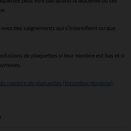
quettes peut être bas quand la leucémie ou ses
se.
 avez des saignements qui s’intensifient ou que
sfusions de plaquettes si leur nombre est bas et si
hymoses.
 du nombre de plaquettes (thrombocytopénie)
.
e