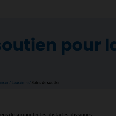
soutien pour l
ancer
Leucémie
Soins de soutien
gens de surmonter les obstacles physiques,