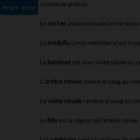
couche de graisse.
Le
cortex
(zone corticale) est le tissu
La
médulla
(zone médullaire) est la pa
Le
bassinet
est une cavité située au c
L’
artère rénale
amène le sang au rein
La
veine rénale
ramène le sang au corp
Le
hile
est la région où l’artère rénale,
Les
néphrons
sont les millions de pet