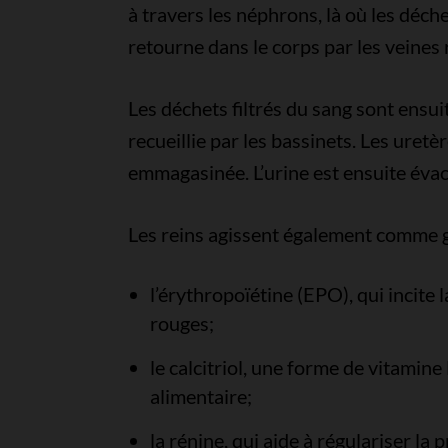
à travers les néphrons, là où les déche
retourne dans le corps par les veines 
Les déchets filtrés du sang sont ensui
recueillie par les bassinets. Les uretè
emmagasinée. L’urine est ensuite évacu
Les reins agissent également comme g
l’érythropoïétine (EPO), qui incite
rouges;
le calcitriol, une forme de vitamine
alimentaire;
la rénine, qui aide à régulariser la p