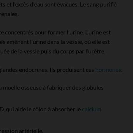
ts et l’excès d’eau sont évacués. Le sang purifié
rénales.
te concentrés pour former l’urine. L’urine est
res amènent l’urine dans la vessie, où elle est
ée de la vessie puis du corps par l’urètre.
landes endocrines. Ils produisent ces
hormones
:
 la moelle osseuse à fabriquer des globules
 D, qui aide le côlon à absorber le
calcium
ression artérielle.