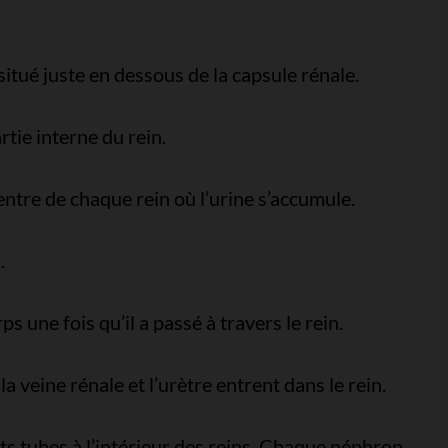
 situé juste en dessous de la capsule rénale.
rtie interne du rein.
entre de chaque rein où l’urine s’accumule.
.
s une fois qu’il a passé à travers le rein.
 la veine rénale et l’urètre entrent dans le rein.
its tubes à l’intérieur des reins. Chaque néphron