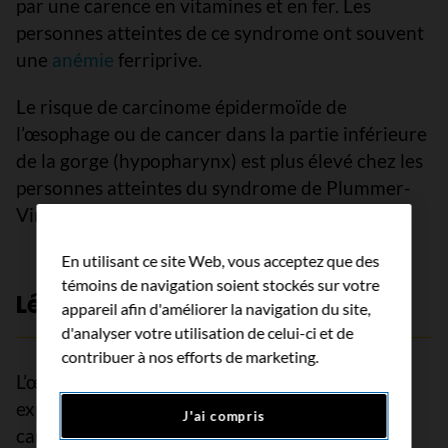
par une carence en vitamines et en fer. Les
personnes atteintes de ce syndrome ont souvent
une
anémie
ferriprive.
Le risque de carcinome épidermoïde de
l’œsophage ou de cancer dans la partie inférieure
de la gorge (hypopharynx) est plus élevé chez les
personnes atteintes du syndrome de Plummer-
Vinson.
En utilisant ce site Web, vous acceptez que des
témoins de navigation soient stockés sur votre
Lésion chimique de l’œsophage
appareil afin d'améliorer la navigation du site,
d'analyser votre utilisation de celui-ci et de
contribuer à nos efforts de marketing.
L’œsophage peut être endommagé lors d’une
exposition à l’hydroxyde de sodium (soude
J'ai compris
caustique). On trouve l’hydroxyde de sodium