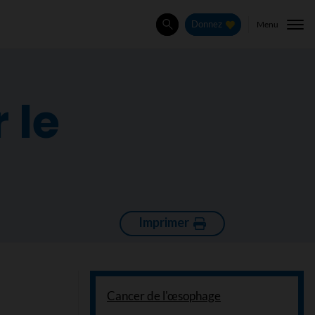
Menu
Donnez
Rechercher
 le
Imprimer
Cancer de l'œsophage