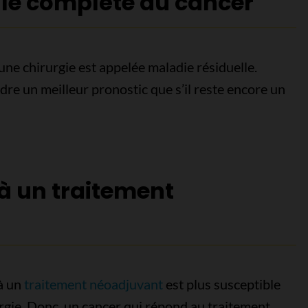
ale complète du cancer
une chirurgie est appelée maladie résiduelle.
dre un meilleur pronostic que s’il reste encore un
à un traitement
à un
traitement néoadjuvant
est plus susceptible
rgie. Donc, un cancer qui répond au traitement