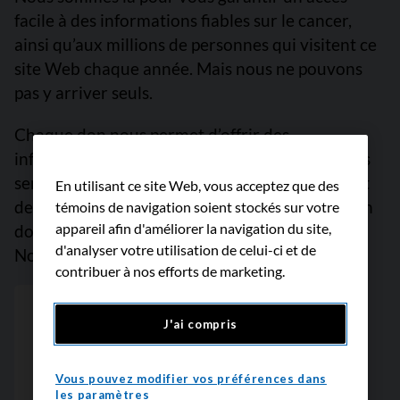
facile à des informations fiables sur le cancer,
ainsi qu’aux millions de personnes qui visitent ce
site Web chaque année. Mais nous ne pouvons
pas y arriver seuls.
Chaque don nous permet d’offrir des
informations fiables sur le cancer et finance des
services de soutien empreints de compassion et
En utilisant ce site Web, vous acceptez que des
des projets de recherche prometteurs. Faites un
témoins de navigation soient stockés sur votre
appareil afin d'améliorer la navigation du site,
don dès maintenant, car chaque dollar compte.
d'analyser votre utilisation de celui-ci et de
Nous vous remercions.
contribuer à nos efforts de marketing.
J'ai compris
Vous pouvez modifier vos préférences dans
les paramètres