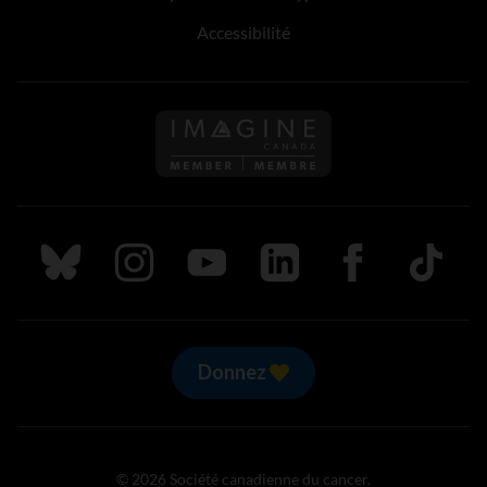
Accessibilité
Suivez nous sur Bluesky
Suivez nous sur Instagram
Suivez nous sur Youtube
Suivez nous sur LinkedIn
Suivez nous sur
TikTok
Donnez
© 2026 Société canadienne du cancer.