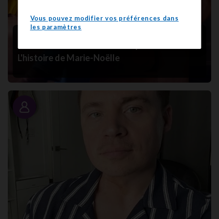
Vous pouvez modifier vos préférences dans
les paramètres
De chercheuse sur le cancer à patiente :
L'histoire de Marie-Noëlle
Portrait