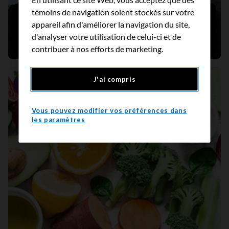
témoins de navigation soient stockés sur votre
L'histoire de Mark – Comment le soutien d'une
appareil afin d'améliorer la navigation du site,
accompagnatrice en abandon du tabac l'a aidé
d'analyser votre utilisation de celui-ci et de
à arrêter de fumer!
contribuer à nos efforts de marketing.
J'ai compris
Portrait
Vous pouvez modifier vos préférences dans
les paramètres