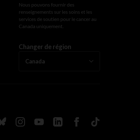
Nous pouvons fournir des
renseignements sur les soins et les
services de soutien pour le cancer au
Canada uniquement.
Changer de région
uivez nous sur Bluesky
Suivez nous sur Instagram
Suivez nous sur Youtube
Suivez nous sur LinkedIn
Suivez nous sur Faceboo
TikTok