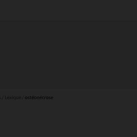
s
Lexique
ostéonécrose