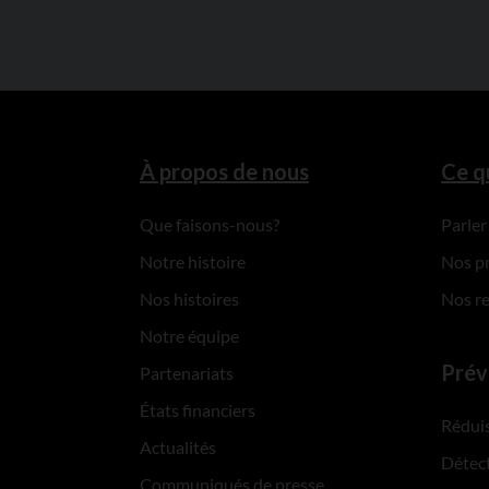
À propos de nous
Ce q
Que faisons-nous?
Parler
Notre histoire
Nos p
Nos histoires
Nos r
Notre équipe
Prév
Partenariats
États financiers
Réduis
Actualités
Détect
Communiqués de presse