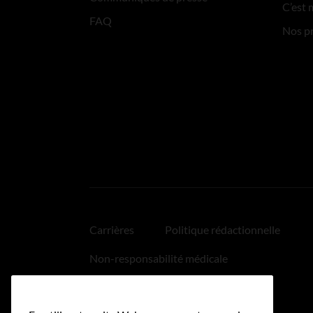
C’est 
FAQ
Nos p
Carrières
Politique rédactionnelle
Non-responsabilité médicale
Politique relative aux hyperliens