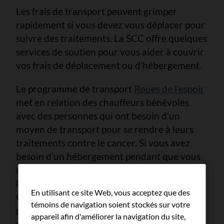
Les frais de transport peuvent grimper
rapidement si vous devez vous déplacer pour
suivre des traitements. La SCC offre quelques
services de soutien pour vous aider à couvrir
vos frais de déplacement ou d’hébergement.
Le programme de transport
Roues de l’espoir
met en relation des chauffeurs bénévoles
avec des personnes qui ont besoin d’un
moyen de transport pour se rendre à leurs
traitements contre le cancer. Si vous avez
besoin d’un hébergement pendant que vous
recevez des traitements, la SCC offre des
lieux de séjour abordables et confortables.
En utilisant ce site Web, vous acceptez que des
Ces
maisons d’hébergement
sont situées à
témoins de navigation soient stockés sur votre
proximité des centres de traitement du
appareil afin d'améliorer la navigation du site,
cancer et des grands hôpitaux.