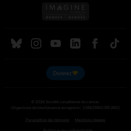
Suivez nous sur Bluesky
Suivez nous sur Instagram
Suivez nous sur Youtube
Suivez nous sur LinkedIn
Suivez nous sur
TikTok
Donnez
© 2026 Société canadienne du cancer.
Organisme de bienfaisance enregistré : 118829803 RR 0001
Paramètres des témoins
Mentions légales
Politique de confidentialité