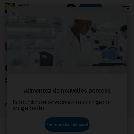
Menu
Donnez
Rechercher
Nos histoires
Portrait
6 questions financières
sur le cancer
octobre 2025
La Société canadienne du cancer vise à