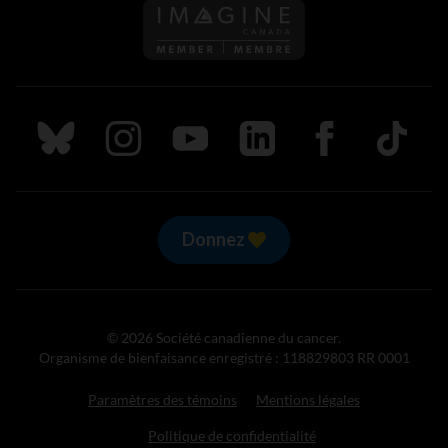
Suivez nous sur Bluesky
Suivez nous sur Instagram
Suivez nous sur Youtube
Suivez nous sur LinkedIn
Suivez nous sur
TikTok
Donnez
© 2026 Société canadienne du cancer.
Organisme de bienfaisance enregistré : 118829803 RR 0001
Paramètres des témoins
Mentions légales
Politique de confidentialité