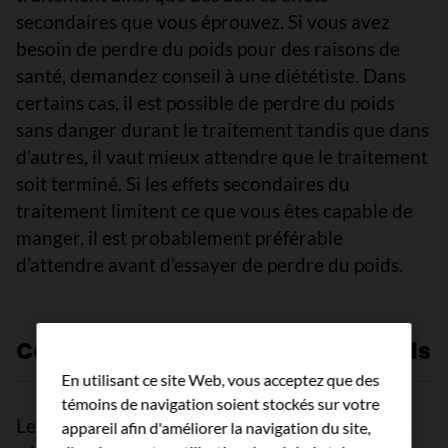
secondaires que vous éprouvez. Si vous avez
besoin de perdre du poids pour des raisons de
santé, demandez conseil à une diététiste. Dans
certains cas, il est possible de perdre du poids
sans danger durant le traitement tandis que dans
d’autres, il vaut mieux attendre que le traitement
soit terminé. Si les effets secondaires du
traitement limitent ce que vous êtes capable de
manger, il est probablement préférable
d’attendre avant d’essayer de perdre du poids.
Conseils pour gérer le gain de poids
En utilisant ce site Web, vous acceptez que des
témoins de navigation soient stockés sur votre
Les conseils qui suivent pourraient vous aider à
appareil afin d'améliorer la navigation du site,