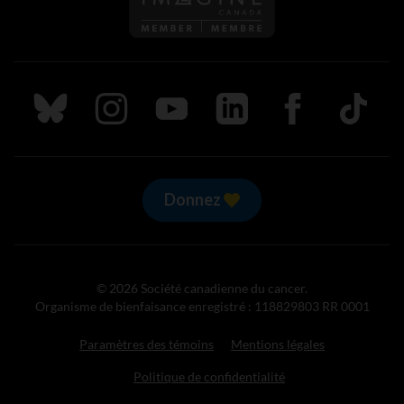
Suivez nous sur Bluesky
Suivez nous sur Instagram
Suivez nous sur Youtube
Suivez nous sur LinkedIn
Suivez nous sur
TikTok
Donnez
© 2026 Société canadienne du cancer.
Organisme de bienfaisance enregistré : 118829803 RR 0001
Paramètres des témoins
Mentions légales
Politique de confidentialité