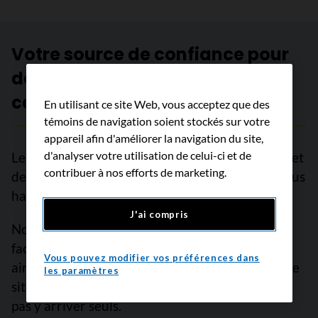
Votre source de confiance pour
des informations fiables sur le
cancer
En utilisant ce site Web, vous acceptez que des
témoins de navigation soient stockés sur votre
appareil afin d'améliorer la navigation du site,
d'analyser votre utilisation de celui-ci et de
Le soutien des lecteurs comme vous nous permet
contribuer à nos efforts de marketing.
de continuer à fournir des informations de la plus
haute qualité sur plus de 100 types de cancer.
J'ai compris
Nous sommes là pour vous garantir un accès
facile à des informations fiables sur le cancer,
Vous pouvez modifier vos préférences dans
ainsi qu’aux millions de personnes qui visitent ce
les paramètres
site Web chaque année. Mais nous ne pouvons
pas y arriver seuls.