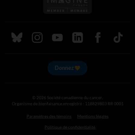
Suivez nous sur Bluesky
Suivez nous sur Instagram
Suivez nous sur Youtube
Suivez nous sur LinkedIn
Suivez nous sur
TikTok
Donnez
© 2026 Société canadienne du cancer.
Organisme de bienfaisance enregistré : 118829803 RR 0001
Paramètres des témoins
Mentions légales
Politique de confidentialité