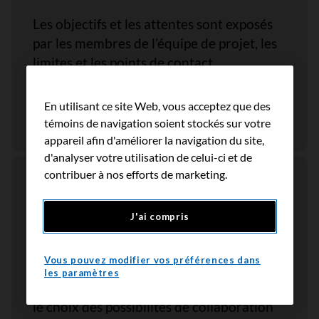
Les objectifs et les attentes sont exposés
par les membres de l’équipe de projet, les
limites et les points de contact
interpersonnels sont fixés, et les rôles et
responsabilités de tous les membres de
En utilisant ce site Web, vous acceptez que des
l’équipe sont définis.
témoins de navigation soient stockés sur votre
appareil afin d'améliorer la navigation du site,
d'analyser votre utilisation de celui-ci et de
contribuer à nos efforts de marketing.
Approche personnalisée et
progressive
J'ai compris
L’expertise des patients partenaires est en
Vous pouvez modifier vos préférences dans
adéquation avec les projets; les
les paramètres
partenaires se voient offrir le contrôle et
le choix des possibilités de collaboration