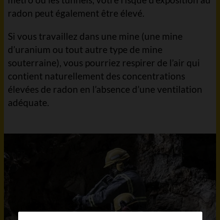
radon peut également être élevé.
Si vous travaillez dans une mine (une mine
d’uranium ou tout autre type de mine
souterraine), vous pourriez respirer de l’air qui
contient naturellement des concentrations
élevées de radon en l’absence d’une ventilation
adéquate.