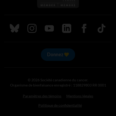
Suivez nous sur Bluesky
Suivez nous sur Instagram
Suivez nous sur Youtube
Suivez nous sur LinkedIn
Suivez nous sur
TikTok
Donnez
© 2026 Société canadienne du cancer.
Organisme de bienfaisance enregistré : 118829803 RR 0001
Paramètres des témoins
Mentions légales
Politique de confidentialité