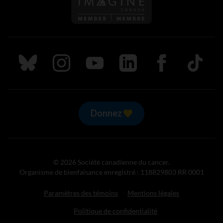
Suivez nous sur Bluesky
Suivez nous sur Instagram
Suivez nous sur Youtube
Suivez nous sur LinkedIn
Suivez nous sur
TikTok
Donnez
© 2026 Société canadienne du cancer.
Organisme de bienfaisance enregistré : 118829803 RR 0001
Paramètres des témoins
Mentions légales
Politique de confidentialité