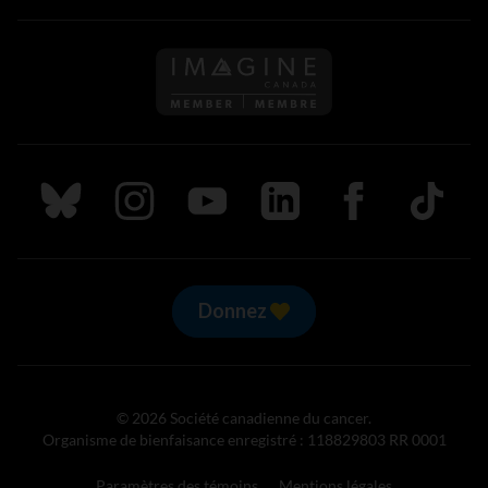
Suivez nous sur Bluesky
Suivez nous sur Instagram
Suivez nous sur Youtube
Suivez nous sur LinkedIn
Suivez nous sur
TikTok
Donnez
© 2026 Société canadienne du cancer.
Organisme de bienfaisance enregistré : 118829803 RR 0001
Paramètres des témoins
Mentions légales