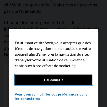
site Web chaque année. Mais nous ne pouvons
pas y arriver seuls.
Chaque don nous permet d’offrir des
informations fiables sur le cancer et finance des
services de soutien empreints de compassion et
des projets de recherche prometteurs. Faites un
En utilisant ce site Web, vous acceptez que des
don dès maintenant, car chaque dollar compte.
témoins de navigation soient stockés sur votre
Nous vous remercions.
appareil afin d'améliorer la navigation du site,
d'analyser votre utilisation de celui-ci et de
contribuer à nos efforts de marketing.
J'ai compris
Vous pouvez modifier vos préférences dans
les paramètres