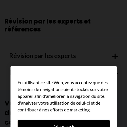
Révision par les experts et
références
Révision par les experts
Références
En utilisant ce site Web, vous acceptez que des
témoins de navigation soient stockés sur votre
appareil afin d'améliorer la navigation du site,
Votre source de confiance pour
d'analyser votre utilisation de celui-ci et de
contribuer à nos efforts de marketing.
des informations fiables sur le
cancer
J'ai compris